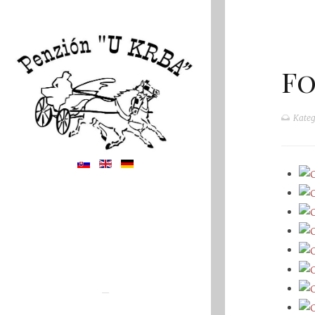
Fo
Kateg