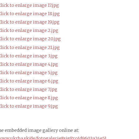
he embedded image gallery online at:
/www.ukrba.sk/de/fotogalerie#sigProId9603a24e51