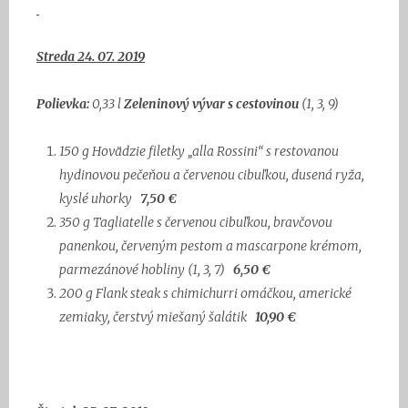
Streda 24. 07. 2019
Polievka:
0,33 l
Zeleninový vývar s cestovinou
(1, 3, 9)
150 g
Hovädzie filetky „alla Rossini“ s restovanou
hydinovou pečeňou
a červenou cibuľkou, dusená ryža,
kyslé uhorky
7,50 €
350 g
Tagliatelle s červenou cibuľkou, bravčovou
panenkou, červeným pestom
a mascarpone krémom,
parmezánové hobliny
(1, 3, 7)
6,50 €
200 g
Flank steak s chimichurri omáčkou, americké
zemiaky,
čerstvý miešaný šalátik
10,90 €