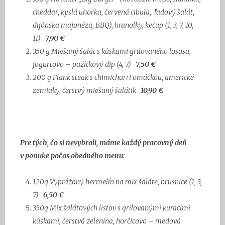
cheddar, kyslá uhorka,
červená cibuľa, ľadový šalát,
dijónska majonéza, BBQ), hranolky, kečup
(1, 3, 7, 10,
11)
7,90 €
350 g
Miešaný šalát s kúskami grilovaného lososa,
jogurtovo – pažítkový dip
(4, 7)
7,50 €
200 g
Flank steak s chimichurri omáčkou, americké
zemiaky,
čerstvý miešaný šalátik
10,90 €
Pre tých, čo si nevybrali, máme každý pracovný deň
v ponuke počas obedného menu:
120g
Vyprážaný hermelín na mix šaláte, brusnice
(1, 3,
7)
6,50 €
350g
Mix šalátových listov s grilovanými kuracími
kúskami, čerstvá zelenina,
horčicovo – medová