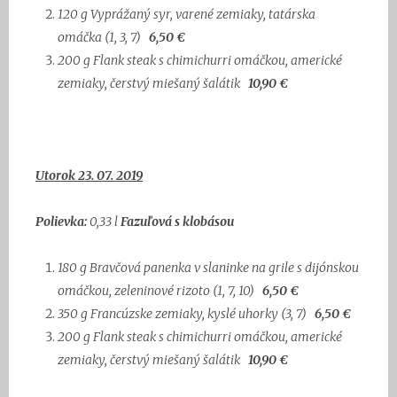
120 g
Vyprážaný syr, varené zemiaky, tatárska
omáčka
(1, 3, 7)
6
,50 €
200 g
Flank steak s chimichurri omáčkou, americké
zemiaky,
čerstvý miešaný šalátik
1
0,90 €
Utorok 23. 07. 2019
Polievka:
0,33 l
Fazuľová s klobásou
180 g
Bravčová panenka v slaninke na grile s dijónskou
omáčkou,
zeleninové rizoto
(1, 7, 10)
6,50 €
350 g
Francúzske zemiaky, kyslé uhorky
(3, 7)
6
,50 €
200 g
Flank steak s chimichurri omáčkou, americké
zemiaky,
čerstvý miešaný šalátik
10,90 €