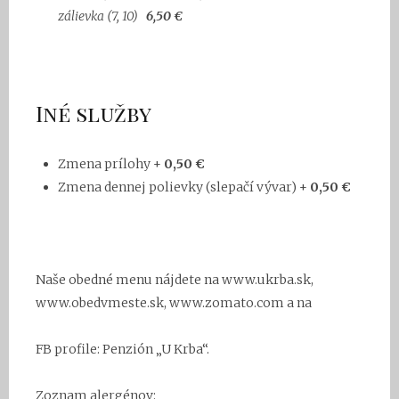
zálievka
(7, 10)
6,50 €
Iné služby
Zmena prílohy +
0,50 €
Zmena dennej polievky (slepačí vývar) +
0,50 €
Naše obedné menu nájdete na www.ukrba.sk,
www.obedvmeste.sk, www.zomato.com a na
FB profile: Penzión „U Krba“.
Zoznam alergénov: