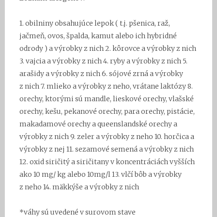
1. obilniny obsahujúce lepok ( t.j. pšenica, raž,
jačmeň, ovos, špalda, kamut alebo ich hybridné
odrody ) a výrobky z nich 2. kôrovce a výrobky z nich
3. vajcia a výrobky z nich 4. ryby a výrobky z nich 5.
arašidy a výrobky z nich 6. sójové zrná a výrobky
z nich 7. mlieko a výrobky z neho, vrátane laktózy 8.
orechy, ktorými sú mandle, lieskové orechy, vlašské
orechy, kešu, pekanové orechy, para orechy, pistácie,
makadamové orechy a queenslandské orechy a
výrobky z nich 9. zeler a výrobky z neho 10. horčica a
výrobky z nej 11. sezamové semená a výrobky z nich
12. oxid siričitý a siričitany v koncentráciách vyšších
ako 10 mg/ kg alebo 10mg/l 13. vlčí bôb a výrobky
z neho 14. mäkkýše a výrobky z nich
*váhy sú uvedené v surovom stave