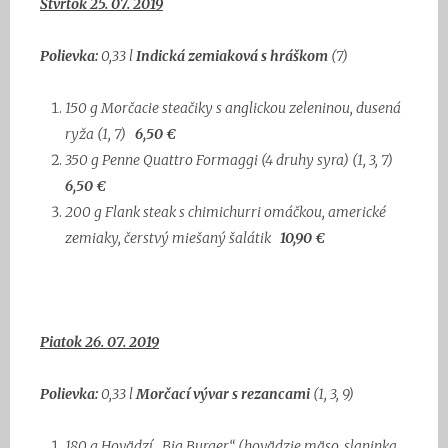
Štvrtok 25. 07. 2019
Polievka:
0,33 l
Indická zemiaková s hráškom
(7)
150 g
Morčacie steačiky s anglickou zeleninou, dusená
ryža
(1, 7)
6,50 €
350 g
Penne Quattro Formaggi (4 druhy syra)
(1, 3, 7)
6,50 €
200 g
Flank steak s chimichurri omáčkou, americké
zemiaky,
čerstvý miešaný šalátik
10,90 €
Piatok 26. 07. 2019
Polievka:
0,33 l
Morčací vývar s rezancami
(1, 3, 9)
180 g
Hovädzí „Big Burger“ (hovädzie mäso, slaninka,