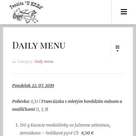
Daily menu
Category:
Daily menu
Pondelok 22. 07. 2019
Polievka:
0,33 l
Francúzska s mletým hovädzím mäsom a
mušličkami
(1, 3, 9)
150 g
Kuracie medailónky so Julienne zeleninou,
zemiakovo – hráškové pyré
(7)
6,50 €